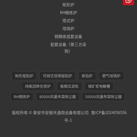
矩形炉
RH精炼炉
塔式炉
坩埚炉
铜精炼成套设备
配套设备（第三方采
购）
矩形熔铝炉
可倾式坩埚熔铝炉
炼铅炉
燃气坩埚炉
纯氧回转化铁炉
板框压滤机
锑矿浆电解槽
RH精炼炉
80000风量布袋除尘器
50000风量布袋除尘器
版权所有 © 泰安市安御天通用设备有限公司
鲁ICP备2024056556
号-1