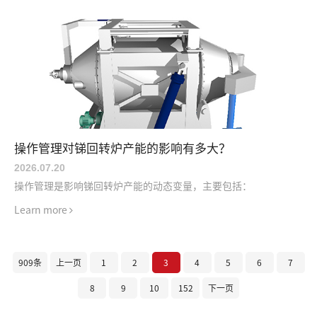
操作管理对锑回转炉产能的影响有多大？
2026.07
.
20
操作管理是影响锑回转炉产能的动态变量，主要包括：
Learn more
909条
上一页
1
2
3
4
5
6
7
8
9
10
152
下一页