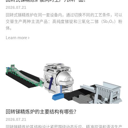
2026.07
.
21
回转式锑精炼炉在同一套设备内，通过切换不同的工艺条件，可以
交替生产两种主流产品：高纯度锑锭和三氧化二锑（Sb₂O₃）粉
体。
Learn more
回转锑精炼炉的主要结构有哪些？
2026.07
.
21
回转锑精炼炉​其结构设计紧密围绕动态反应、精准控温和清洁生产