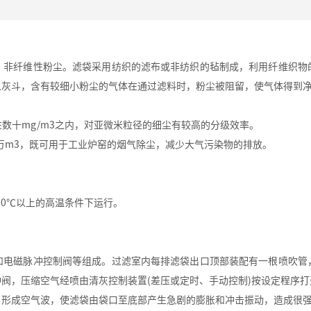
、非纤维性粉尘。滤袋采用纺织的滤布或非纺织的毡制成，利用纤维织物
入灰斗，含有较细小粉尘的气体在通过滤料时，粉尘被阻留，使气体得到
数十mg/m3之内，对亚微米粒径的细尘有较高的分级效率。
n数万m3，既可用于工业炉窑的烟气除尘，减少大气污染物的排放。
00℃以上的高温条件下运行。
和电磁脉冲控制阀等组成。过滤室内每排滤袋出口顶部装配有一根喷吹管
阀，压缩空气经喷由清灰控制装置(差压或定时、手动控制)按设定程序
，形成空气波，使滤袋由袋口至底部产生急剧的膨胀和冲击振动，造成很