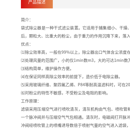
产品描述
简介：
袋式除尘器是一种干式滤尘装置。它适用于捕集细小、干燥
后，颗粒大、比重大的粉尘，由于重力的作用沉降下来，落
优点：
⑴除尘效率高，一般在99%以上，除尘器出口气体含尘浓度在
⑵处理风量的范围广，小的仅1min数m3，大的可达1mi
⑶结构简单，维护操作方便。
⑷在保证同样高除尘效率的前提下，造价低于电除尘器。
⑸采用玻璃纤维、聚四氟乙烯、P84等耐高温滤料时，可在2
⑹对粉尘的特性不敏感，不受粉尘及电阻的影响。
工作原理：
滤袋采用压缩空气进行喷吹清灰，清灰机构由气包、喷吹管
一个脉冲阀并与压缩空气气包相通。清灰时，电磁阀打开脉冲
冲阀经喷吹管上的喷嘴诱导数倍于喷射气量的空气进入滤袋