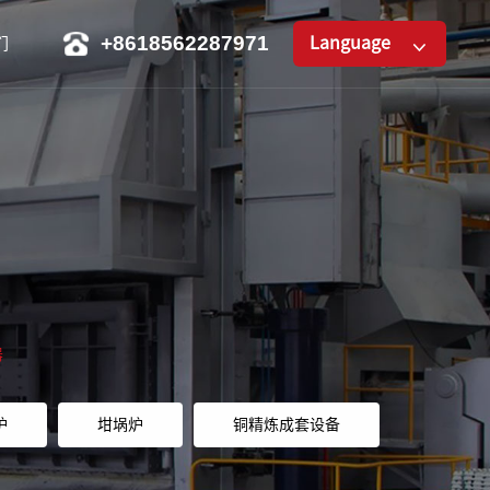
+8618562287971
Language
们
器
炉
坩埚炉
铜精炼成套设备