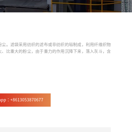
粉尘。滤袋采用纺织的滤布或非纺织的毡制成，利用纤维织物
大、比重大的粉尘，由于重力的作用沉降下来，落入灰斗，含
app：+8613053870677