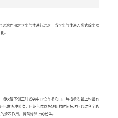
的过滤作用对含尘气体进行过滤，当含尘气体进入袋式除尘器
净化。
，喷吹管下侧正对滤袋中心设有喷吹口，每根喷吹管上均设有
打开电磁脉冲喷吹，压缩气体以极短促的时间按次序通过各个脉
强的清灰作用，抖落滤袋上的粉尘。