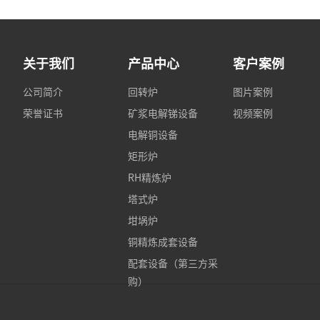
关于我们
产品中心
客户案例
公司简介
回转炉
图片案例
荣誉证书
矿浆电解锑设备
视频案例
电解铜设备
矩形炉
RH精炼炉
塔式炉
坩埚炉
铜精炼成套设备
配套设备（第三方采
购）