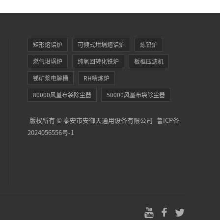
矩形熔铝炉
可倾式坩埚熔铝炉
炼铅炉
燃气坩埚炉
纯氧回转化铁炉
板框压滤机
锑矿浆电解槽
RH精炼炉
80000风量布袋除尘器
50000风量布袋除尘器
版权所有 © 泰安市安御天通用设备有限公司
鲁ICP备
2024056556号-1