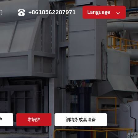
+8618562287971
Language
们
炉
坩埚炉
铜精炼成套设备