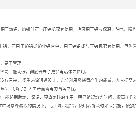
，用于熔铝、熔铅时可与压铸机配套使用，也可用于铝液保温、除气、精
铸钢坩锅，可用于熔铝或熔化铝合金，用于铸铝或与压铸机配套使用。同
洁，易于管理
效率高、能耗低，彻底省去了更换电热体之费用。
全没有污染， 多重热流通道设计，充分利用燃烧器产生的能量，大大提高
00VA，免除了扩大生产而需电力增容之忧。
帘，能起到助熔、保温、预热熔料的作用，明显缩短熔炼时间，提高工作
在坩埚意外漏液的情况下，马上响起警铃，使用者能及时采取措施，使损