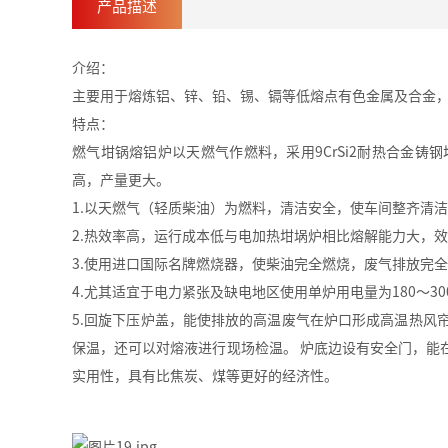
产品描述
介绍：
主要用于熔炼铝、锌、铅、锡、镉等低熔点有色金属及合金
特点：
燃气坩锅熔铝炉以天燃气作燃料，采用9CrSi2耐热合金
高，产量更大。
1.以天燃气（轻质柴油）为燃料，清洁安全，使车间整齐清
2.热效率高，运行成本低与电加热坩埚炉相比熔解能力大，
3.使用进口国际名牌燃烧器，使柴油完全燃烧，废气排放完
4.尤其适宜于电力紧张及缺电地区使用单炉用电量为180～3
5.回旋下压炉盖，能使排放的高温废气在炉口形成高温热风
保温，还可以对熔液进行现场检温。 炉底边设有安全门，能
实用性，具有比焦炭、煤等更好的经济性。