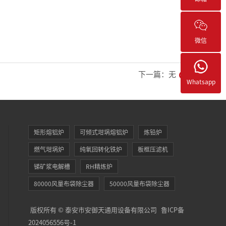
微信
下一篇：无
Whatsapp
矩形熔铝炉
可倾式坩埚熔铝炉
炼铅炉
燃气坩埚炉
纯氧回转化铁炉
板框压滤机
锑矿浆电解槽
RH精炼炉
80000风量布袋除尘器
50000风量布袋除尘器
版权所有 © 泰安市安御天通用设备有限公司
鲁ICP备
2024056556号-1