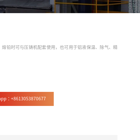
、熔铅时可与压铸机配套使用，也可用于铝液保温、除气、精
app：+8613053870677