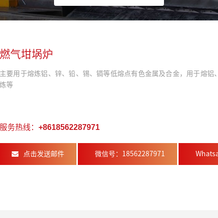
燃气坩埚炉
主要用于熔炼铝、锌、铅、锡、镉等低熔点有色金属及合金，用于熔铝
炼等
服务热线：
+8618562287971
点击发送邮件
微信号：18562287971
Whats