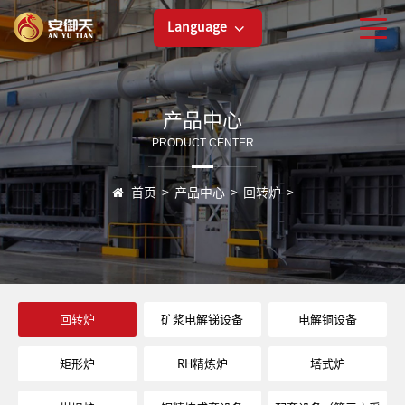
Language
产品中心
PRODUCT CENTER
首页
>
产品中心
>
回转炉
>
回转炉
矿浆电解锑设备
电解铜设备
矩形炉
RH精炼炉
塔式炉