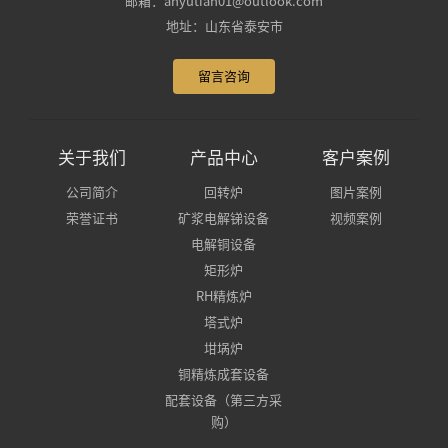
邮箱：anyutian01@outlook.com
地址：山东省泰安市
留言咨询
关于我们
产品中心
客户案例
公司简介
回转炉
图片案例
荣誉证书
矿浆电解锑设备
视频案例
电解铜设备
矩形炉
RH精炼炉
塔式炉
坩埚炉
铜精炼成套设备
配套设备（第三方采
购）